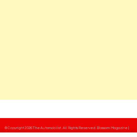
© Copyright 2026
The Automobilist
. All Rights Reserved.
Blossom Magazine |
Developed By
Blossom Themes
.
Powered by
WordPress
.