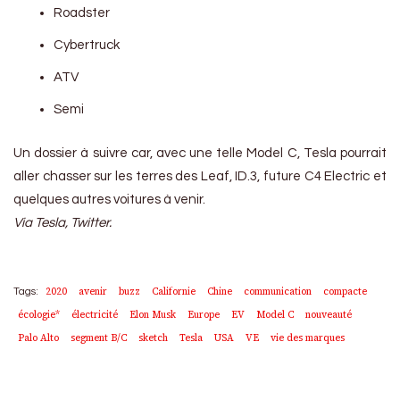
Roadster
Cybertruck
ATV
Semi
Un dossier à suivre car, avec une telle Model C, Tesla pourrait
aller chasser sur les terres des Leaf, ID.3, future C4 Electric et
quelques autres voitures à venir.
Via Tesla, Twitter.
2020
avenir
buzz
Californie
Chine
communication
compacte
Tags:
écologie*
électricité
Elon Musk
Europe
EV
Model C
nouveauté
Palo Alto
segment B/C
sketch
Tesla
USA
VE
vie des marques