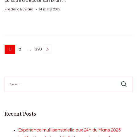
puisqu’il a déposé son bilan …
14 mars 2025
Frédéric Euvrard
Posts
1
2
…
390
Page
Page
Page
pagination
Search
for:
Recent Posts
Expérience multisensorielle aux 24h du Mans 2025