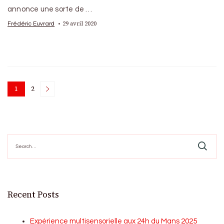
annonce une sorte de …
29 avril 2020
Frédéric Euvrard
Posts
1
2
Page
Page
pagination
Search
for:
Recent Posts
Expérience multisensorielle aux 24h du Mans 2025