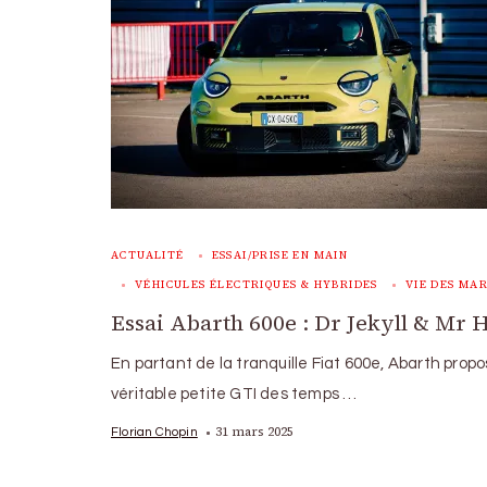
ACTUALITÉ
ESSAI/PRISE EN MAIN
VÉHICULES ÉLECTRIQUES & HYBRIDES
VIE DES MA
Essai Abarth 600e : Dr Jekyll & Mr 
En partant de la tranquille Fiat 600e, Abarth prop
véritable petite GTI des temps …
31 mars 2025
Florian Chopin