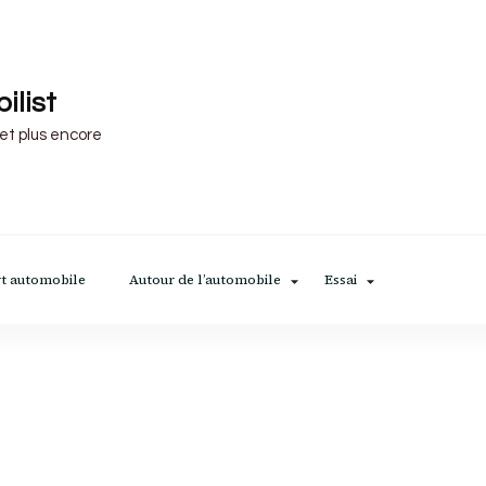
ilist
 et plus encore
t automobile
Autour de l’automobile
Essai