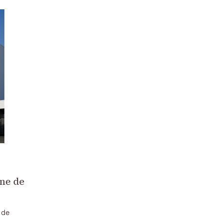
ine de
 de