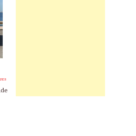
UES
nde