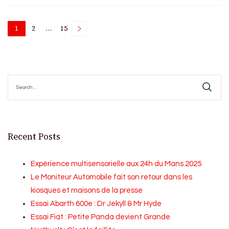
Posts
1
2
…
15
Page
Page
Page
pagination
Search
for:
Recent Posts
Expérience multisensorielle aux 24h du Mans 2025
Le Moniteur Automobile fait son retour dans les
kiosques et maisons de la presse
Essai Abarth 600e : Dr Jekyll & Mr Hyde
Essai Fiat : Petite Panda devient Grande