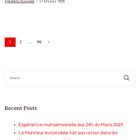
17 février 2025
Frédéric Euvrard
Posts
1
2
…
99
Page
Page
Page
pagination
Search
for:
Recent Posts
Expérience multisensorielle aux 24h du Mans 2025
Le Moniteur Automobile fait son retour dans les