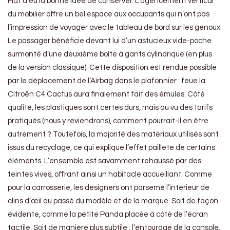
Fiat a eu la bonne idée de conserver. L’agencement vertical
du mobilier offre un bel espace aux occupants qui n’ont pas
l’impression de voyager avec le tableau de bord sur les genoux.
Le passager bénéficie devant lui d’un astucieux vide-poche
surmonté d’une deuxième boîte à gants cylindrique (en plus
de la version classique). Cette disposition est rendue possible
par le déplacement de l’Airbag dans le plafonnier : feue la
Citroën C4 Cactus aura finalement fait des émules. Côté
qualité, les plastiques sont certes durs, mais au vu des tarifs
pratiqués (nous y reviendrons), comment pourrait-il en être
autrement ? Toutefois, la majorité des matériaux utilisés sont
issus du recyclage, ce qui explique l’effet pailleté de certains
éléments. L’ensemble est savamment rehaussé par des
teintes vives, offrant ainsi un habitacle accueillant. Comme
pour la carrosserie, les designers ont parsemé l’intérieur de
clins d’œil au passé du modèle et de la marque. Soit de façon
évidente, comme la petite Panda placée à côté de l’écran
tactile. Soit de manière plus subtile : l’entourage de la console,