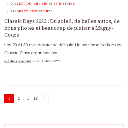
COLLECTION, ANCIENNES ET HISTOIRE
SALONS ET ÉVÉNEMENTS
Classic Days 2023 : Du soleil, de belles autos, de
bons pilotes et beaucoup de plaisir à Magny-
Cours
Les 29 et 30 avril dernier se déroulait la seizième édition des
Classic-Days organisés par …
8 octobre 2023
Frédéric Euvrard
Posts
1
2
…
13
Page
Page
Page
pagination
Search