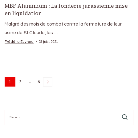
MBF Aluminium : La fonderie jurassienne mise
en liquidation
Malgré des mois de combat contre la fermeture de leur
usine de St Claude, les …
25 juin 2021
Frédéric Euvrard
Posts
1
2
…
6
Page
Page
Page
pagination
Search
for: