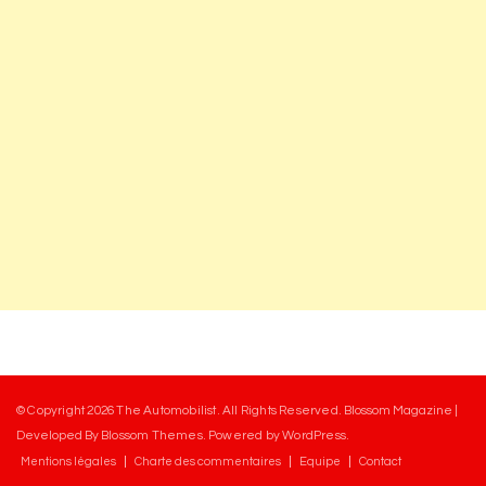
© Copyright 2026
The Automobilist
. All Rights Reserved.
Blossom Magazine |
Developed By
Blossom Themes
.
Powered by
WordPress
.
Mentions légales
Charte des commentaires
Equipe
Contact