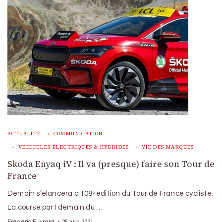
ACTUALITÉ
COMMUNICATION
VÉHICULES ÉLECTRIQUES & HYBRIDES
VIE DES MARQUES
Skoda Enyaq iV : Il va (presque) faire son Tour de
France
Demain s’élancera a 108ᵉ édition du Tour de France cycliste.
La course part demain du …
25 juin 2021
Frédéric Euvrard