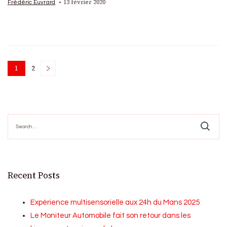
13 février 2020
Frédéric Euvrard
Posts
1
2
Page
Page
pagination
Search
for:
Recent Posts
Expérience multisensorielle aux 24h du Mans 2025
Le Moniteur Automobile fait son retour dans les