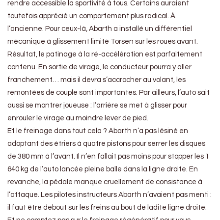
rendre accessible la sportivité à tous. Certains auraient
toutefois apprécié un comportement plus radical. À
l’ancienne. Pour ceux-là, Abarth a installé un différentiel
mécanique à glissement limité Torsen sur les roues avant.
Résultat, le patinage à la ré-accélération est parfaitement
contenu. En sortie de virage, le conducteur pourra y aller
franchement… mais il devra s’accrocher au volant, les
remontées de couple sont importantes. Par ailleurs, l’auto sait
aussi se montrer joueuse : l’arrière se met à glisser pour
enrouler le virage au moindre lever de pied.
Et le freinage dans tout cela ? Abarth n’a pas lésiné en
adoptant des étriers à quatre pistons pour serrer les disques
de 380 mm à l’avant. Il n’en fallait pas moins pour stopper les 1
640 kg de l’auto lancée pleine balle dans la ligne droite. En
revanche, la pédale manque cruellement de consistance à
l’attaque. Les pilotes instructeurs Abarth n’avaient pas menti :
il faut être debout sur les freins au bout de ladite ligne droite.