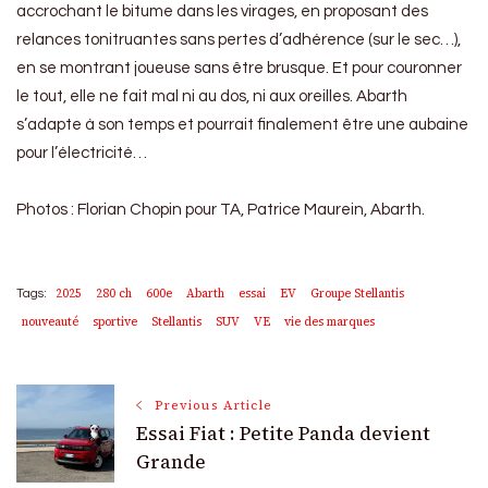
accrochant le bitume dans les virages, en proposant des
relances tonitruantes sans pertes d’adhérence (sur le sec…),
en se montrant joueuse sans être brusque. Et pour couronner
le tout, elle ne fait mal ni au dos, ni aux oreilles. Abarth
s’adapte à son temps et pourrait finalement être une aubaine
pour l’électricité…
Photos : Florian Chopin pour TA, Patrice Maurein, Abarth.
2025
280 ch
600e
Abarth
essai
EV
Groupe Stellantis
Tags:
nouveauté
sportive
Stellantis
SUV
VE
vie des marques
Post
Previous Article
Essai Fiat : Petite Panda devient
Navigation
Grande