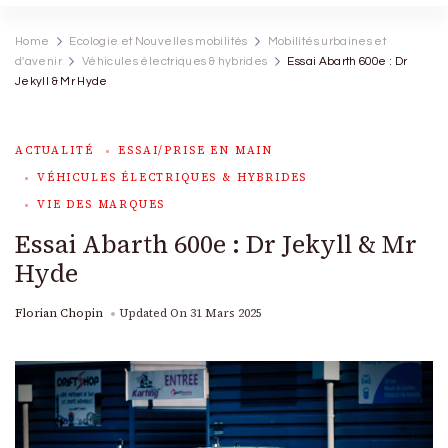
Home
Ecologie et Nouvelles mobilités
Mobilités urbaines et
d'avenir
Véhicules électriques & hybrides
Essai Abarth 600e : Dr
Jekyll & Mr Hyde
ACTUALITÉ
ESSAI/PRISE EN MAIN
VÉHICULES ÉLECTRIQUES & HYBRIDES
VIE DES MARQUES
Essai Abarth 600e : Dr Jekyll & Mr
Hyde
Florian Chopin
Updated On
31 Mars 2025