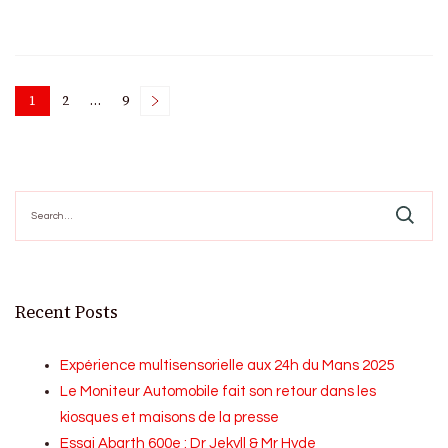
Posts
1
2
…
9
Page
Page
Page
pagination
Search
for:
Recent Posts
Expérience multisensorielle aux 24h du Mans 2025
Le Moniteur Automobile fait son retour dans les
kiosques et maisons de la presse
Essai Abarth 600e : Dr Jekyll & Mr Hyde