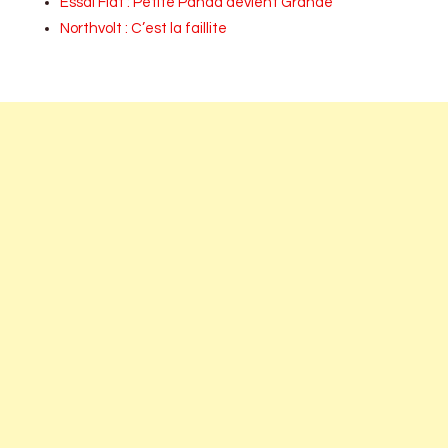
Essai Fiat : Petite Panda devient Grande
Northvolt : C’est la faillite