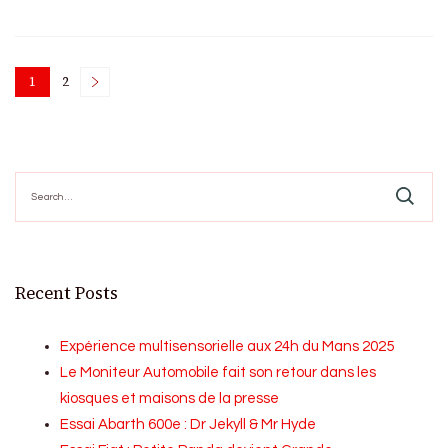
Posts
1
2
Page
Page
pagination
Search
for:
Recent Posts
Expérience multisensorielle aux 24h du Mans 2025
Le Moniteur Automobile fait son retour dans les
kiosques et maisons de la presse
Essai Abarth 600e : Dr Jekyll & Mr Hyde