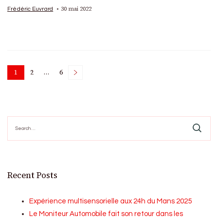
30 mai 2022
Frédéric Euvrard
Posts
1
2
…
6
Page
Page
Page
pagination
Search
for:
Recent Posts
Expérience multisensorielle aux 24h du Mans 2025
Le Moniteur Automobile fait son retour dans les