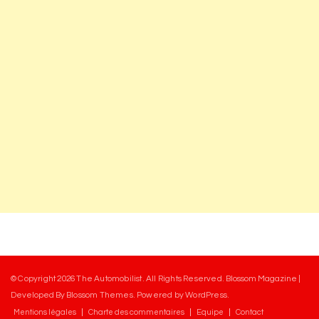
© Copyright 2026
The Automobilist
. All Rights Reserved.
Blossom Magazine |
Developed By
Blossom Themes
.
Powered by
WordPress
.
Mentions légales
Charte des commentaires
Equipe
Contact