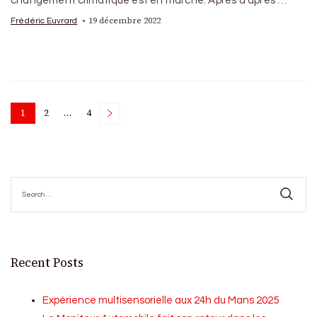
changement climatique est en marche. Après d’âpres …
19 décembre 2022
Frédéric Euvrard
Posts
1
2
…
4
Page
Page
Page
pagination
Search
for:
Recent Posts
Expérience multisensorielle aux 24h du Mans 2025