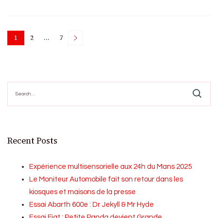
Posts
1
2
…
7
Page
Page
Page
pagination
Search
for:
Recent Posts
Expérience multisensorielle aux 24h du Mans 2025
Le Moniteur Automobile fait son retour dans les
kiosques et maisons de la presse
Essai Abarth 600e : Dr Jekyll & Mr Hyde
Essai Fiat : Petite Panda devient Grande