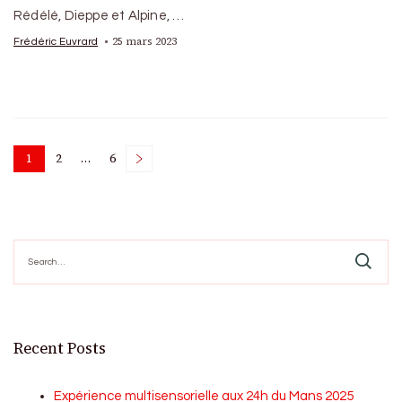
Rédélé, Dieppe et Alpine, …
25 mars 2023
Frédéric Euvrard
Posts
1
2
…
6
Page
Page
Page
pagination
Search
for:
Recent Posts
Expérience multisensorielle aux 24h du Mans 2025