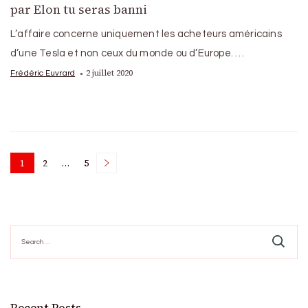
par Elon tu seras banni
L’affaire concerne uniquement les acheteurs américains
d’une Tesla et non ceux du monde ou d’Europe. …
2 juillet 2020
Frédéric Euvrard
Posts
1
2
…
5
Page
Page
Page
pagination
Search
for: