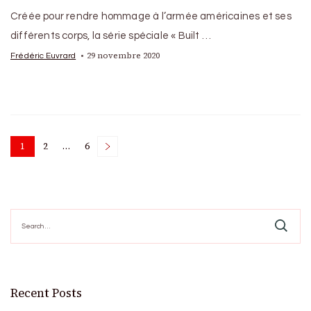
Créée pour rendre hommage à l’armée américaines et ses
différents corps, la série spéciale « Built …
29 novembre 2020
Frédéric Euvrard
Posts
1
2
…
6
Page
Page
Page
pagination
Search
for:
Recent Posts