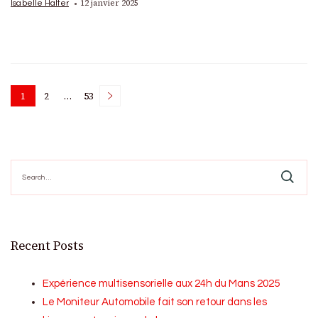
12 janvier 2025
Isabelle Halter
Posts
1
2
…
53
Page
Page
Page
pagination
Search
for:
Recent Posts
Expérience multisensorielle aux 24h du Mans 2025
Le Moniteur Automobile fait son retour dans les