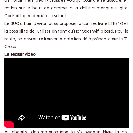
d’infotainment des T-Cross et Polo qui pourra être associé, en
option sur le haut de gamme, à la dalle numérique Digital
Cockpit logée derrière le volant.
Le SUC urbain devrait aussi proposer la connectivité LTE/4G et
la possibilité de l’utiliser en tant qu’Hot Spot Wifi à bord. Pour le
reste, on devrait retrouver la dotation déjà présente sur le T-
Cross.
Le teaser vidéo
Au chapitre des motorisations, le Volkswagen Nivus latino-