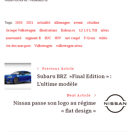
2020
2021
actualité
Allemagne
avenir
citadine
Tags:
Groupe Volkswagen
illustrations
Kolesa.ru
L3 1.0 L TSI
nivus
nouveauté
segment B
SUC
SUV
suv coupé
T-Cross
vidéo
vie des marques
Volkswagen
volkswagen nivus
Post
Previous Article
Subaru BRZ »Final Edition » :
Navigation
L’ultime modèle
Next Article
Nissan passe son logo au régime
« flat design »