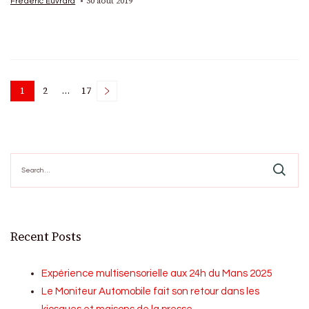
30 août 2019
Frédéric Euvrard
Posts
1
2
…
17
Page
Page
Page
pagination
Search
for:
Recent Posts
Expérience multisensorielle aux 24h du Mans 2025
Le Moniteur Automobile fait son retour dans les