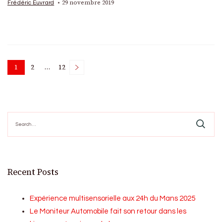
29 novembre 2019
Frédéric Euvrard
Posts
1
2
…
12
Page
Page
Page
pagination
Search
for:
Recent Posts
Expérience multisensorielle aux 24h du Mans 2025
Le Moniteur Automobile fait son retour dans les