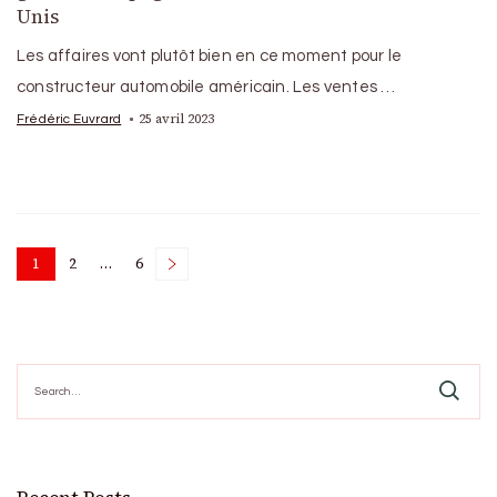
Unis
Les affaires vont plutôt bien en ce moment pour le
constructeur automobile américain. Les ventes …
25 avril 2023
Frédéric Euvrard
Posts
1
2
…
6
Page
Page
Page
pagination
Search
for: