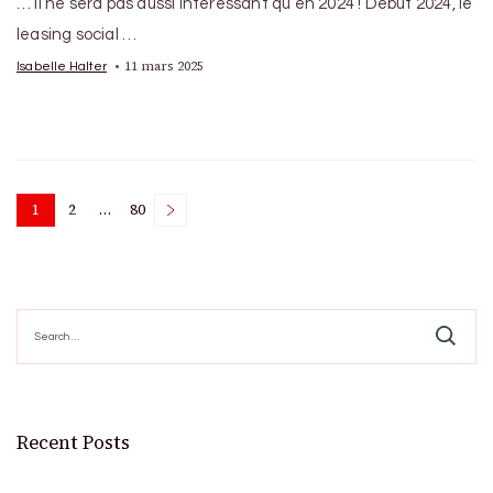
… il ne sera pas aussi intéressant qu’en 2024 ! Début 2024, le
leasing social …
11 mars 2025
Isabelle Halter
Posts
1
2
…
80
Page
Page
Page
pagination
Search
for:
Recent Posts