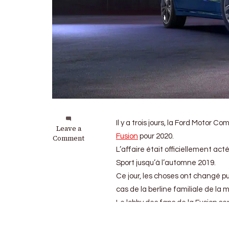
Il y a trois jours, la Ford Motor 
on
Leave a
Fusion
pour 2020.
Ford
Comment
Fusion
L’affaire était officiellement act
:
Sport jusqu’à l’automne 2019.
Elle
va
Ce jour, les choses ont changé 
finalement
cas de la berline familiale de la 
perdurer
Le lobby des fans de la Fusion ser
encore
un
peu