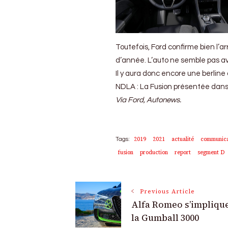
Toutefois, Ford confirme bien l’ar
d’année. L’auto ne semble pas av
Il y aura donc encore une berlin
NDLA : La Fusion présentée dans l’
Via Ford, Autonews.
2019
2021
actualité
communica
Tags:
fusion
production
report
segment D
Post
Previous Article
Alfa Romeo s’impliqu
Navigation
la Gumball 3000