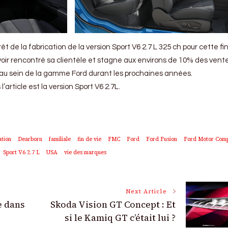
rêt de la fabrication de la version Sport V6 2.7 L 325 ch pour cette fi
oir rencontré sa clientèle et stagne aux environs de 10% des vente
e au sein de la gamme Ford durant les prochaines années.
article est la version Sport V6 2.7L.
tion
Dearborn
familiale
fin de vie
FMC
Ford
Ford Fusion
Ford Motor Com
Sport V6 2.7 L
USA
vie des marques
Next Article
e dans
Skoda Vision GT Concept : Et
si le Kamiq GT c’était lui ?