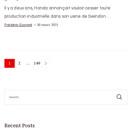
Il y a deux ans, Honda annonçait vouloir cesser toute
production industrielle dans son usine de Swindon …
30 mars 2021
Frédéric Euvrard
Posts
1
2
…
149
Page
Page
Page
pagination
Search
for:
Recent Posts