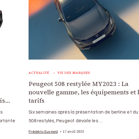
ACTUALITÉ
VIE DES MARQUES
Peugeot 508 restylée MY2023 : La
nouvelle gamme, les équipements et 
ais…
tarifs
rs
Six semaines après la présentation de berline et du
ortante
508 restylés, Peugeot dévoile les …
17 avril 2023
Frédéric Euvrard