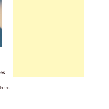
les
 break