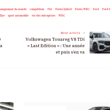
hampionnat du monde
compétition
FIA
Fiesta hybrid
Fiesta WRC
Ford
Ford 
llye
sport automobile
vie des entreprises
WRC
Next Article
0
Volkswagen Touareg V8 TDi
la
« Last Edition » : Une année
et puis s’en va