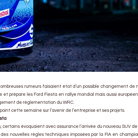
 nombreuses rumeurs faisaient état d’un possible changement de
e et prépare les Ford Fiesta en rallye mondial mais aussi européen,
angement de réglementation du WRC.
 point cette semaine sur l’avenir de l’entreprise et ses projets.
esta
 certains évoquaient avec assurance l’arrivée du nouveau SUV de
r des nouvelles règles techniques imposées par la FIA en champi