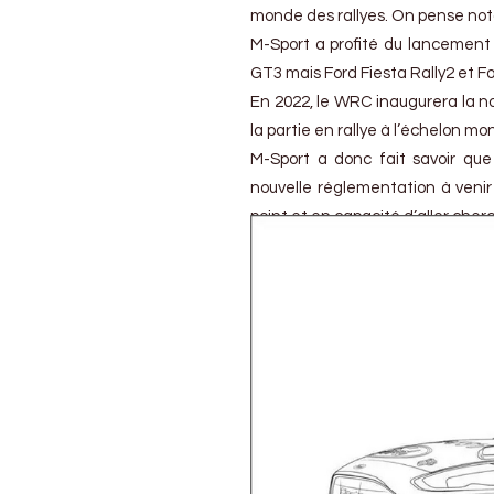
Fiesta
monde des rallyes. On pense not
en
M-Sport a profité du lancemen
2022
GT3 mais Ford Fiesta Rally2 et Fo
En 2022, le WRC inaugurera la n
la partie en rallye à l’échelon mon
M-Sport a donc fait savoir qu
nouvelle réglementation à venir
point et en capacité d’aller cher