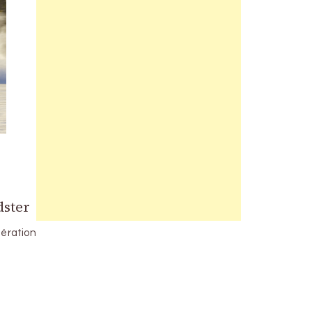
L
ster
nération