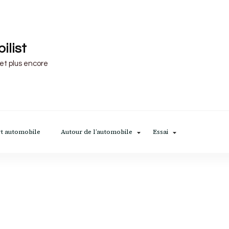
ilist
 et plus encore
t automobile
Autour de l’automobile
Essai