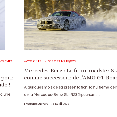
CONOMIE
ACTUALITÉ
VIE DES MARQUES
Mercedes-Benz : Le futur roadster S
e pour
comme successeur de l’AMG GT Road
de !
A qurlques mois de sa présentation, la huitième gé
là une
de la Mercedes-Benz SL (R232) poursuit …
6 avril 2021
Frédéric Euvrard