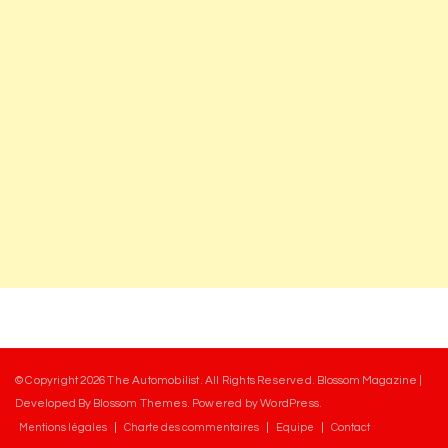
© Copyright 2026
The Automobilist
. All Rights Reserved.
Blossom Magazine |
Developed By
Blossom Themes
.
Powered by
WordPress
.
Mentions légales
Charte des commentaires
Equipe
Contact