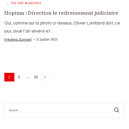
VIE DES MARQUES
Hopium : Direction le redressement judiciaire
Oui, comme sur la photo ci-dessus, Olivier Lombard doit, ce
jour, avoir l’air sévère et …
21 juillet 2023
Frédéric Euvrard
Posts
1
2
…
31
Page
Page
Page
pagination
Search
for: