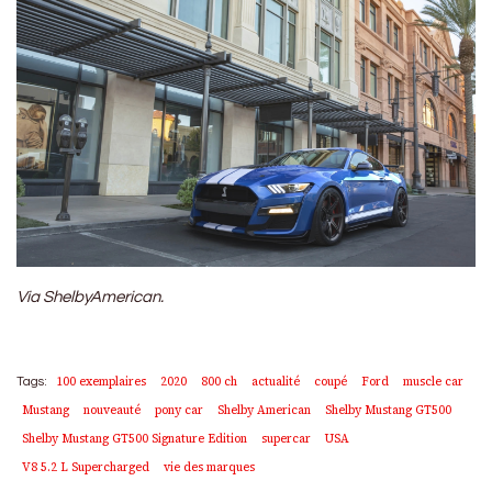
Via ShelbyAmerican.
100 exemplaires
2020
800 ch
actualité
coupé
Ford
muscle car
Tags:
Mustang
nouveauté
pony car
Shelby American
Shelby Mustang GT500
Shelby Mustang GT500 Signature Edition
supercar
USA
V8 5.2 L Supercharged
vie des marques