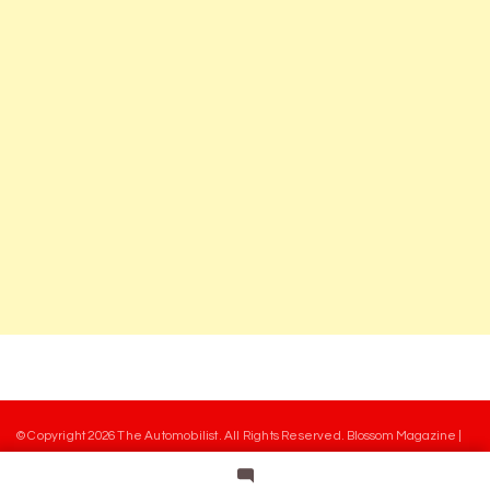
© Copyright 2026
The Automobilist
. All Rights Reserved.
Blossom Magazine |
Developed By
Blossom Themes
.
Powered by
WordPress
.
Mentions légales
Charte des commentaires
Equipe
Contact