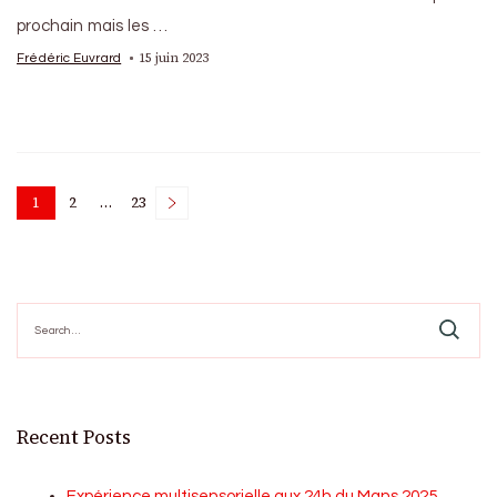
prochain mais les …
15 juin 2023
Frédéric Euvrard
Posts
1
2
…
23
Page
Page
Page
pagination
Search
for:
Recent Posts
Expérience multisensorielle aux 24h du Mans 2025