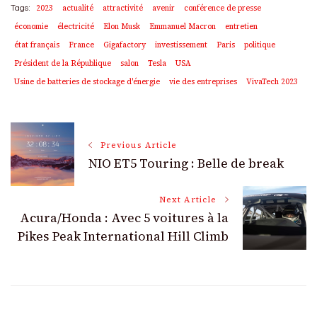
2023
actualité
attractivité
avenir
conférence de presse
Tags:
économie
électricité
Elon Musk
Emmanuel Macron
entretien
état français
France
Gigafactory
investissement
Paris
politique
Président de la République
salon
Tesla
USA
Usine de batteries de stockage d'énergie
vie des entreprises
VivaTech 2023
Post
Previous Article
NIO ET5 Touring : Belle de break
Navigation
Next Article
Acura/Honda : Avec 5 voitures à la
Pikes Peak International Hill Climb