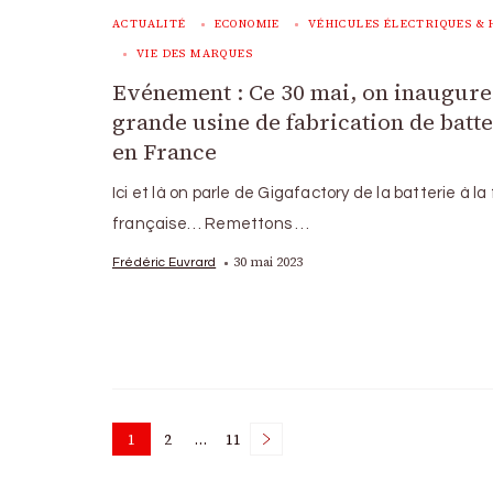
ACTUALITÉ
ECONOMIE
VÉHICULES ÉLECTRIQUES & 
VIE DES MARQUES
Evénement : Ce 30 mai, on inaugure
grande usine de fabrication de batte
en France
Ici et là on parle de Gigafactory de la batterie à l
française… Remettons …
30 mai 2023
Frédéric Euvrard
Posts
1
2
…
11
Page
Page
Page