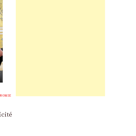
NOMIE
icité