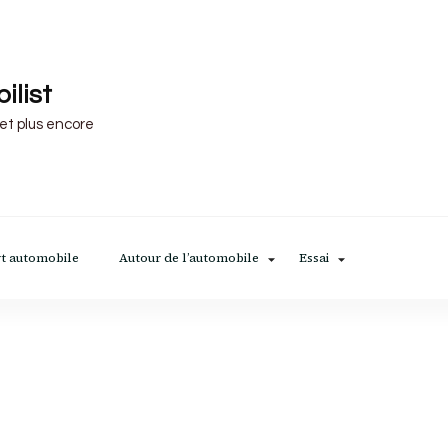
ilist
 et plus encore
t automobile
Autour de l’automobile
Essai