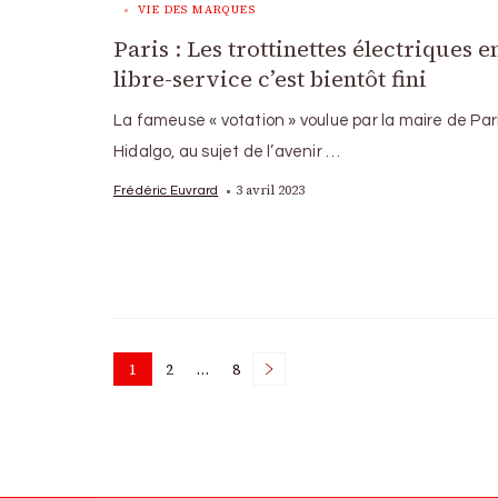
VIE DES MARQUES
Paris : Les trottinettes électriques e
libre-service c’est bientôt fini
La fameuse « votation » voulue par la maire de Par
Hidalgo, au sujet de l’avenir …
3 avril 2023
Frédéric Euvrard
Posts
1
2
…
8
Page
Page
Page
pagination