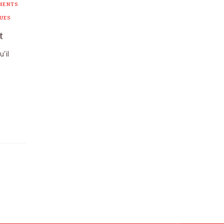
MENTS
UES
t
’il