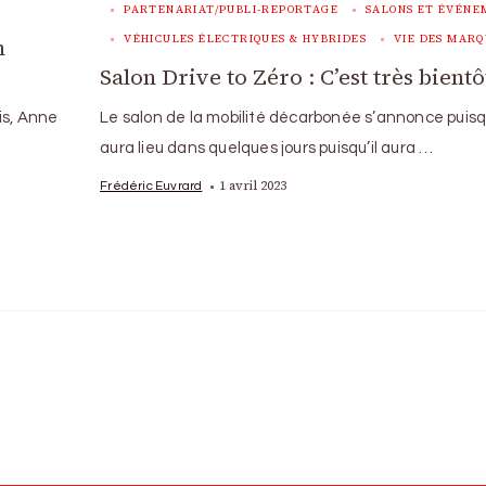
PARTENARIAT/PUBLI-REPORTAGE
SALONS ET ÉVÉNE
VÉHICULES ÉLECTRIQUES & HYBRIDES
VIE DES MARQ
n
Salon Drive to Zéro : C’est très bientô
is, Anne
Le salon de la mobilité décarbonée s’annonce puisqu
aura lieu dans quelques jours puisqu’il aura …
1 avril 2023
Frédéric Euvrard