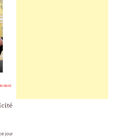
NOMIE
icité
ce jour