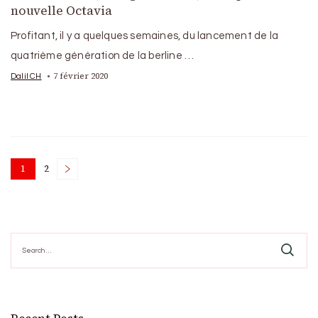
nouvelle Octavia
Profitant, il y a quelques semaines, du lancement de la
quatrième génération de la berline …
7 février 2020
Dalil CH
Posts
1
2
Page
Page
pagination
Search
for: