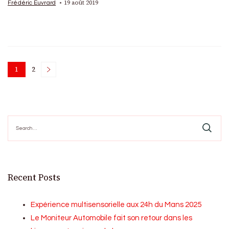
19 août 2019
Frédéric Euvrard
Posts
1
2
Page
Page
pagination
Search
for:
Recent Posts
Expérience multisensorielle aux 24h du Mans 2025
Le Moniteur Automobile fait son retour dans les