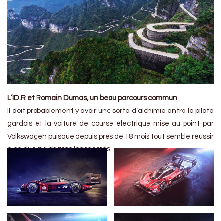
L’ID.R et Romain Dumas, un beau parcours commun
Il doit probablement y avoir une sorte d’alchimie entre le pilote
gardois et la voiture de course électrique mise au point par
Volkswagen puisque depuis près de 18 mois tout semble réussir
à ce duo qui chasse les records.