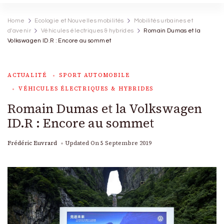
Home
Ecologie et Nouvelles mobilités
Mobilités urbaines et
d'avenir
Véhicules électriques & hybrides
Romain Dumas et la
Volkswagen ID.R : Encore au sommet
ACTUALITÉ
SPORT AUTOMOBILE
VÉHICULES ÉLECTRIQUES & HYBRIDES
Romain Dumas et la Volkswagen
ID.R : Encore au sommet
Frédéric Euvrard
Updated On
5 Septembre 2019