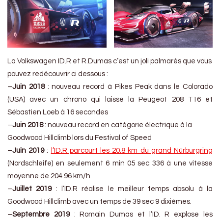
La Volkswagen ID.R et R.Dumas c’est un joli palmarès que vous
pouvez redécouvrir ci dessous :
–
Juin 2018
: nouveau record à Pikes Peak dans le Colorado
(USA) avec un chrono qui laisse la Peugeot 208 T16 et
Sébastien Loeb à 16 secondes
–
Juin 2018
: nouveau record en catégorie électrique à la
Goodwood Hillclimb lors du Festival of Speed
–
Juin 2019
:
l’ID.R parcourt les 20.8 km du grand Nürburgring
(Nordschleife) en seulement 6 min 05 sec 336 à une vitesse
moyenne de 204.96 km/h
–
Juillet 2019
: l’ID.R réalise le meilleur temps absolu à la
Goodwood Hillclimb avec un temps de 39 sec 9 dixièmes.
–
Septembre 2019
: Romain Dumas et l’ID. R explose les