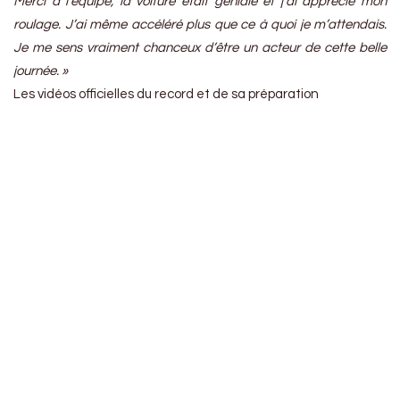
Merci à l’équipe, la voiture était géniale et j’ai apprécié mon
roulage. J’ai même accéléré plus que ce à quoi je m’attendais.
Je me sens vraiment chanceux d’être un acteur de cette belle
journée. »
Les vidéos officielles du record et de sa préparation
https://www.youtube.com/watch?v=YTiptZ_H1iA