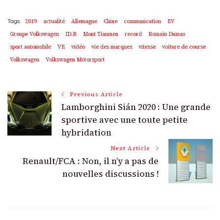
2019
actualité
Allemagne
Chine
communication
EV
Tags:
Groupe Volkswagen
ID.R
Mont Tianmen
record
Romain Dumas
sport automobile
VE
vidéo
vie des marques
vitesse
voiture de course
Volkswagen
Volkswagen Motorsport
Post
Previous Article
Lamborghini Sián 2020 : Une grande
Navigation
sportive avec une toute petite
hybridation
Next Article
Renault/FCA : Non, il n’y a pas de
nouvelles discussions !