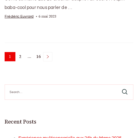
baba-cool pour nous parler de …
6 mai 2023
Frédéric Euvrard
Posts
1
2
…
16
Page
Page
Page
pagination
Search
for:
Recent Posts