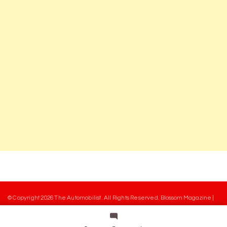
© Copyright 2026
The Automobilist
. All Rights Reserved.
Blossom Magazine |
Developed By
Blossom Themes
.
Powered by
WordPress
.
Mentions légales
Charte des commentaires
Equipe
Contact