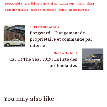
MogwaiMédia
Mondial Paris Motor Show
MPMS 2018
Paris
plaisir
Porte de Versailles
salon de l'automobile
vidéo
vie des marques
Post
Previous Article
Borgward : Changement de
Navigation
propriétaire et commande par
internet
Next Article
Car Of The Year 2019 : La liste des
prétendantes
You may also like