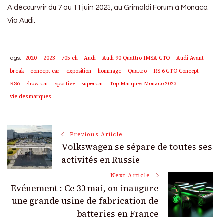
A décourvrir du 7 au 11 juin 2023, au Grimaldi Forum à Monaco.
Via Audi.
2020
2023
705 ch
Audi
Audi 90 Quattro IMSA GTO
Audi Avant
Tags:
break
concept car
exposition
hommage
Quattro
RS 6 GTO Concept
RS6
show car
sportive
supercar
Top Marques Monaco 2023
vie des marques
Post
Previous Article
Volkswagen se sépare de toutes ses
Navigation
activités en Russie
Next Article
Evénement : Ce 30 mai, on inaugure
une grande usine de fabrication de
batteries en France