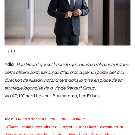
1 / 13
ndla
:
Hari Nada* qui est le juriste qui a joué un rôle central dans
cette affaire continue aujourd’hui d’occuper un poste clef à la
direction de Nissan, notamment dans la mise en place de sa
stratégie japonaise vis-à-vis de Renault Group.
Via AP, L’Orient Le Jour, Boursorama, Les Echos.
1 milliard de dollars
2018
2023
actualité
Tags:
Alliance Renault Nissan Mitsubishi
argent
Carlos Ghosn
communication
Cour de cassation
évasion
Japon
justice
Liban
Nissan
plainte