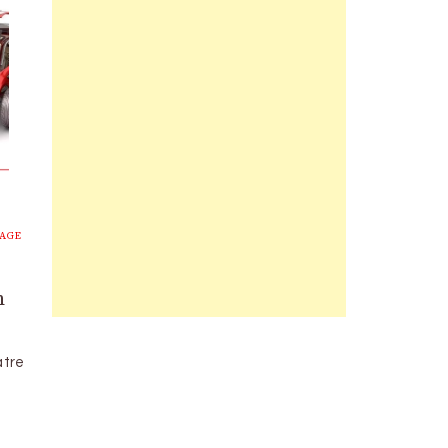
TAGE
n
atre