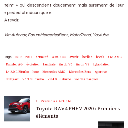
teint » qui descendent doucement mais surement de leur
« piedestal mécanique ».
A revoir.
Via Autocar, ForumMercedesBenz, MotorTrend, Youtube.
2019
2021
actualité
AMG C63
avenir
berline
break
C63 AMG
Tags:
Daimler AG
évolution
familiale
fin du V6
fin du V8
hybridation
L4 2.0 L Biturbo
luxe
Mercedes-AMG
Mercedes-Benz
sportive
Stuttgart
V6 3.0 L Turbo
V8 4.0 L Biturbo
vie des marques
Post
Previous Article
Toyota RAV4 PHEV 2020 : Premiers
Navigation
éléments