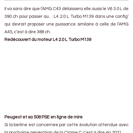
Il va sans dire que l’AMG C43 délaissera elle aussi le V6 3.0 L de
390 ch pour passer au… L4 2.0 L Turbo M139 dans une config’
qui devrait proposer une puissance similaire à celle de l’AMG
A45, c’est à dire 388 ch.
Redécouvert du moteur L4 2.0 L Turbo M139
https://www.youtube.com/watch?v=MdMQ4OjbYng
Peugeot et sa 508 PSE en ligne de mire
Si la berline est concernée par cette évolution attendue avec
la prochaine génération de la Classe C c’est à dire en 2021.