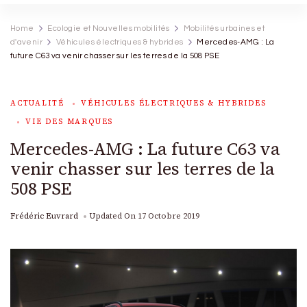
Home
Ecologie et Nouvelles mobilités
Mobilités urbaines et
d'avenir
Véhicules électriques & hybrides
Mercedes-AMG : La
future C63 va venir chasser sur les terres de la 508 PSE
ACTUALITÉ
VÉHICULES ÉLECTRIQUES & HYBRIDES
VIE DES MARQUES
Mercedes-AMG : La future C63 va
venir chasser sur les terres de la
508 PSE
Frédéric Euvrard
Updated On
17 Octobre 2019