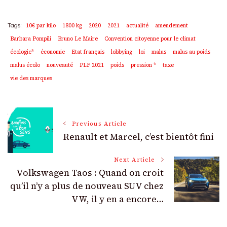
10€ par kilo
1800 kg
2020
2021
actualité
amendement
Tags:
Barbara Pompili
Bruno Le Maire
Convention citoyenne pour le climat
écologie*
économie
Etat français
lobbying
loi
malus
malus au poids
malus écolo
nouveauté
PLF 2021
poids
pression *
taxe
vie des marques
Post
Previous Article
Renault et Marcel, c’est bientôt fini
Navigation
Next Article
Volkswagen Taos : Quand on croit
qu’il n’y a plus de nouveau SUV chez
VW, il y en a encore…