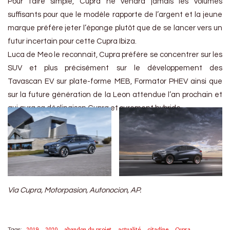
Pour faire simple, Cupra ne vendra jamais les volumes
suffisants pour que le modèle rapporte de l’argent et la jeune
marque préfère jeter l’éponge plutôt que de se lancer vers un
futur incertain pour cette Cupra Ibiza.
Luca de Meo le reconnait, Cupra préfère se concentrer sur les
SUV et plus précisément sur le développement des
Tavascan EV sur plate-forme MEB, Formator PHEV ainsi que
sur la future génération de la Leon attendue l’an prochain et
qui aura sa déclinaison Cupra et surement hybride.
Via Cupra, Motorpasion, Autonocion, AP.
2019
2020
abandon du projet
actualité
citadine
Cupra
Tags: