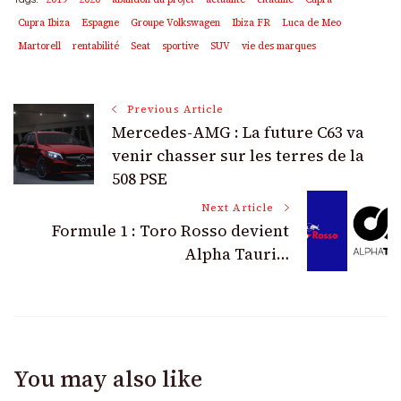
Cupra Ibiza
Espagne
Groupe Volkswagen
Ibiza FR
Luca de Meo
Martorell
rentabilité
Seat
sportive
SUV
vie des marques
Post
Previous Article
Mercedes-AMG : La future C63 va
Navigation
venir chasser sur les terres de la
508 PSE
Next Article
Formule 1 : Toro Rosso devient
Alpha Tauri…
You may also like