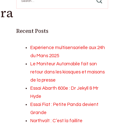
for:
era
Recent Posts
Expérience multisensorielle aux 24h
du Mans 2025
Le Moniteur Automobile fait son
retour dans les kiosques et maisons
de la presse
Essai Abarth 600e : Dr Jekyll & Mr
Hyde
Essai Fiat : Petite Panda devient
Grande
Northvolt : C’est la faillite