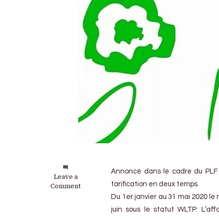
Annoncé dans le cadre du PLF 
on
Leave a
tarification en deux temps.
Malus
Comment
écolo
Du 1er janvier au 31 mai 2020 le 
2020
juin sous le statut WLTP. L’aff
: