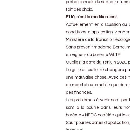
La
professionnels du secteur automo
version
fait des choix.
WLTP
Et là, c’est la modification !
arrivera
plus
Actuellement en discussion au S
tôt
conditions d’application vienne
Ministère de la transition écologiq
Sans prévenir madame Borne, me
en vigueur du barème WLTP.
Oubliez la date du 1er juin 2020, 
La grille officielle ne changera p
une mauvaise chose. Avec ces no
du marché automobile que dura
des finances.
Les problèmes à venir sont peut
sont à la bourre dans leurs hom
barème « NEDC corrélé » qui les
Sauf pour les dates d’applicatio