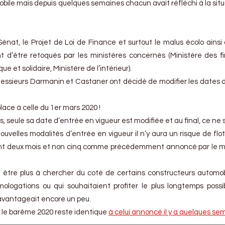
bile mais depuis quelques semaines chacun avait réfléchi à la situ
énat, le Projet de Loi de Finance et surtout le malus écolo ainsi
nt d’être retoqués par les ministères concernés (Ministère des f
ue et solidaire, Ministère de l’intérieur).
ssieurs Darmanin et Castaner ont décidé de modifier les dates 
place à celle du 1er mars 2020 !
as, seule sa date d’entrée en vigueur est modifiée et au final, ce ne
uvelles modalités d’entrée en vigueur il n’y aura un risque de fl
nt deux mois et non cinq comme précédemment annoncé par le m
 être plus à chercher du coté de certains constructeurs automob
ologations ou qui souhaitaient profiter le plus longtemps possi
 avantageait encore un peu.
n, le barême 2020 reste identique
à celui annoncé il y a quelques se