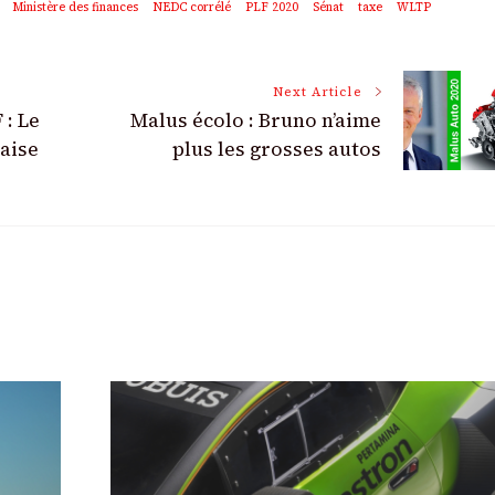
Ministère des finances
NEDC corrélé
PLF 2020
Sénat
taxe
WLTP
Next Article
 : Le
Malus écolo : Bruno n’aime
çaise
plus les grosses autos