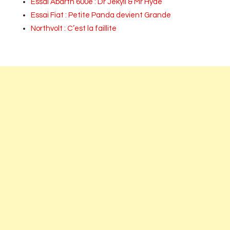
Essai Abarth 600e : Dr Jekyll & Mr Hyde
Essai Fiat : Petite Panda devient Grande
Northvolt : C’est la faillite