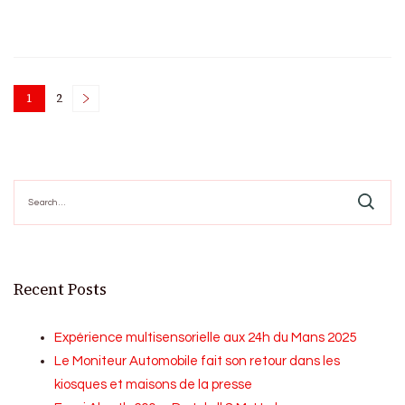
Posts
1
2
Page
Page
pagination
Search
for:
Recent Posts
Expérience multisensorielle aux 24h du Mans 2025
Le Moniteur Automobile fait son retour dans les
kiosques et maisons de la presse